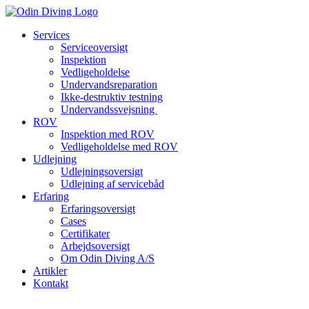
Videre
til
Services
indhold
Serviceoversigt
Inspektion
Vedligeholdelse
Undervandsreparation
Ikke-destruktiv testning
Undervandssvejsning
ROV
Inspektion med ROV
Vedligeholdelse med ROV
Udlejning
Udlejningsoversigt
Udlejning af servicebåd
Erfaring
Erfaringsoversigt
Cases
Certifikater
Arbejdsoversigt
Om Odin Diving A/S
Artikler
Kontakt