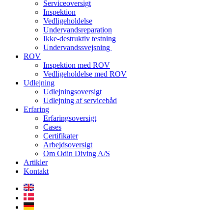
Serviceoversigt
Inspektion
Vedligeholdelse
Undervandsreparation
Ikke-destruktiv testning
Undervandssvejsning
ROV
Inspektion med ROV
Vedligeholdelse med ROV
Udlejning
Udlejningsoversigt
Udlejning af servicebåd
Erfaring
Erfaringsoversigt
Cases
Certifikater
Arbejdsoversigt
Om Odin Diving A/S
Artikler
Kontakt