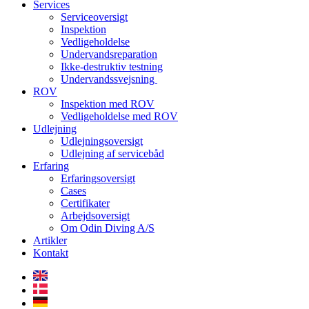
Services
Serviceoversigt
Inspektion
Vedligeholdelse
Undervandsreparation
Ikke-destruktiv testning
Undervandssvejsning
ROV
Inspektion med ROV
Vedligeholdelse med ROV
Udlejning
Udlejningsoversigt
Udlejning af servicebåd
Erfaring
Erfaringsoversigt
Cases
Certifikater
Arbejdsoversigt
Om Odin Diving A/S
Artikler
Kontakt