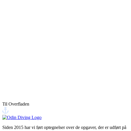
spørgsmål.
PIER 6-4, 9900 Frederikshavn
Besøg os på vores hovedkontor, eller find os ved kajen i
Frederikshavn.
Dette site er beskyttet af reCAPTCHA, og Googles
Privatlivspolitik
og
Servicevilkår
gælder.
Til Overfladen
Send din besked
Siden 2015 har vi ført optegnelser over de opgaver, der er udført på