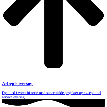
Arbejdsoversigt
Dyk ned i vores historie med succesfulde projekter og exceptionel
servicelevering.