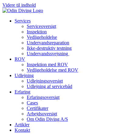
Videre til indhold
Services
Serviceoversigt
Inspektion
Vedligeholdelse
Undervandsreparation
Ikke-destruktiv testning
Undervandssvejsning
ROV
Inspektion med ROV
Vedligeholdelse med ROV
Udlejning
Udlejningsoversigt
Udlejning af servicebåd
Erfaring
Erfaringsoversigt
Cases
Certifikater
Arbejdsoversigt
Om Odin Diving A/S
Artikler
Kontakt