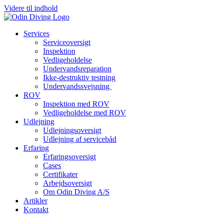
Videre til indhold
Services
Serviceoversigt
Inspektion
Vedligeholdelse
Undervandsreparation
Ikke-destruktiv testning
Undervandssvejsning
ROV
Inspektion med ROV
Vedligeholdelse med ROV
Udlejning
Udlejningsoversigt
Udlejning af servicebåd
Erfaring
Erfaringsoversigt
Cases
Certifikater
Arbejdsoversigt
Om Odin Diving A/S
Artikler
Kontakt