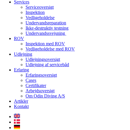
Services
Serviceoversigt
Inspektion
Vedligeholdelse
Undervandsreparation
Ikke-destruktiv testning
Undervandssvejsning
ROV
Inspektion med ROV
Vedligeholdelse med ROV
Udlejning
Udlejningsoversigt
Udlejning af servicebåd
Erfaring
Erfaringsoversigt
Cases
Certifikater
Arbejdsoversigt
Om Odin Diving A/S
Artikler
Kontakt