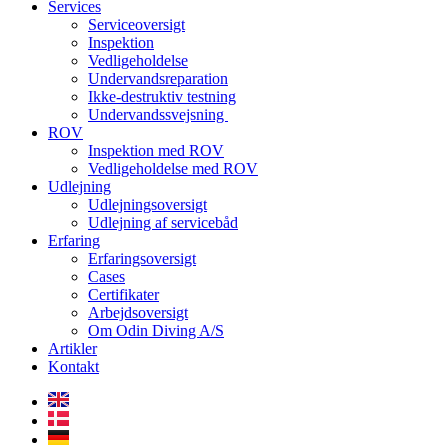
Services
Serviceoversigt
Inspektion
Vedligeholdelse
Undervandsreparation
Ikke-destruktiv testning
Undervandssvejsning
ROV
Inspektion med ROV
Vedligeholdelse med ROV
Udlejning
Udlejningsoversigt
Udlejning af servicebåd
Erfaring
Erfaringsoversigt
Cases
Certifikater
Arbejdsoversigt
Om Odin Diving A/S
Artikler
Kontakt