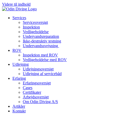
Videre til indhold
Services
Serviceoversigt
Inspektion
Vedligeholdelse
Undervandsreparation
Ikke-destruktiv testning
Undervandssvejsning
ROV
Inspektion med ROV
Vedligeholdelse med ROV
Udlejning
Udlejningsoversigt
Udlejning af servicebåd
Erfaring
Erfaringsoversigt
Cases
Certifikater
Arbejdsoversigt
Om Odin Diving A/S
Artikler
Kontakt