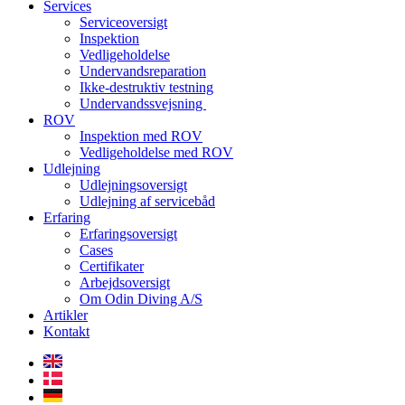
Services
Serviceoversigt
Inspektion
Vedligeholdelse
Undervandsreparation
Ikke-destruktiv testning
Undervandssvejsning
ROV
Inspektion med ROV
Vedligeholdelse med ROV
Udlejning
Udlejningsoversigt
Udlejning af servicebåd
Erfaring
Erfaringsoversigt
Cases
Certifikater
Arbejdsoversigt
Om Odin Diving A/S
Artikler
Kontakt