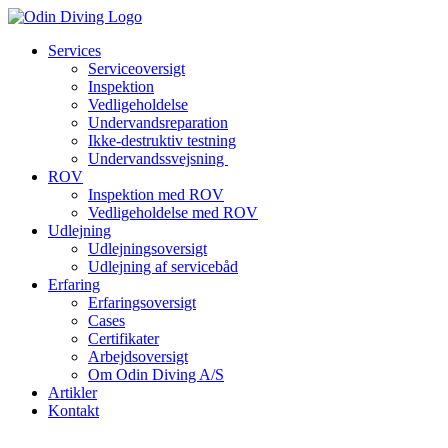
Videre
til
Services
indhold
Serviceoversigt
Inspektion
Vedligeholdelse
Undervandsreparation
Ikke-destruktiv testning
Undervandssvejsning
ROV
Inspektion med ROV
Vedligeholdelse med ROV
Udlejning
Udlejningsoversigt
Udlejning af servicebåd
Erfaring
Erfaringsoversigt
Cases
Certifikater
Arbejdsoversigt
Om Odin Diving A/S
Artikler
Kontakt