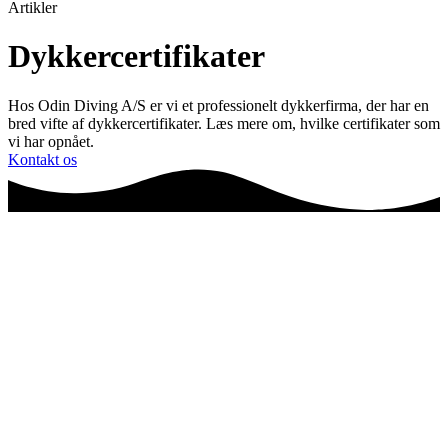
Artikler
Dykkercertifikater
Hos Odin Diving A/S er vi et professionelt dykkerfirma, der har en
bred vifte af dykkercertifikater. Læs mere om, hvilke certifikater som
vi har opnået.
Kontakt os
Frontpage
▪
Services
▪
Dykkercertifikater
Certificeret erhvervsdykker
Brug en certificeret erhvervsdykker:
Kontakt Odin Diving A/S
.
Vi er et professionelt dykkerfirma, som tilbyder en certificeret
erhvervsdykker
-tjeneste. Vores undervandstjenester dækker som
udgangspunkt over: