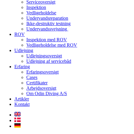
Serviceoversigt
Inspektion
Vedligeholdelse
Undervandsreparation
Ikke-destruktiv testning
Undervandssvejsning
ROV
Inspektion med ROV
Vedligeholdelse med ROV
Udlejning
Udlejningsoversigt
Udlejning af servicebåd
Erfaring
Erfaringsoversigt
Cases
Certifikater
Arbejdsoversigt
Om Odin Diving A/S
Artikler
Kontakt