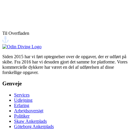
Dette site er beskyttet af reCAPTCHA, og Googles
Privatlivspolitik
og
Servicevilkår
gælder.
Til Overfladen
Send din besked
Siden 2015 har vi ført optegnelser over de opgaver, der er udført på
skibe. Fra 2016 har vi desuden gjort det samme for platforme. Vores
kommercielle dykkere har været en del af udførelsen af disse
forskellige opgaver.
Genveje
Services
Udlejning
Erfaring
Arbejdsoversigt
Politiker
Skaw Ankerplads
Göteborg Ankerplads